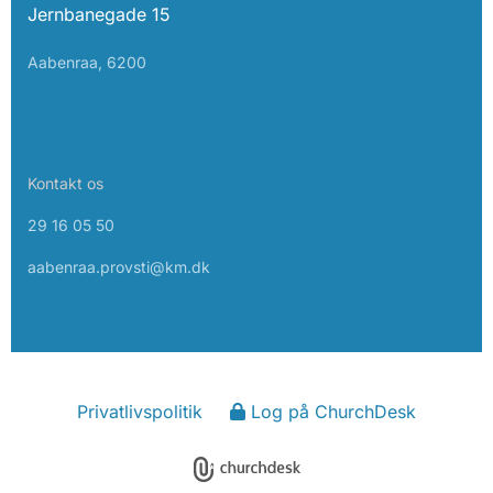
Jernbanegade 15
Aabenraa, 6200
Kontakt os
29 16 05 50
aabenraa.provsti@km.dk
Privatlivspolitik
Log på ChurchDesk